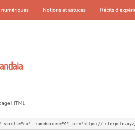
s numériques
Notions et astuces
Récits d'expér
andala
e page HTML