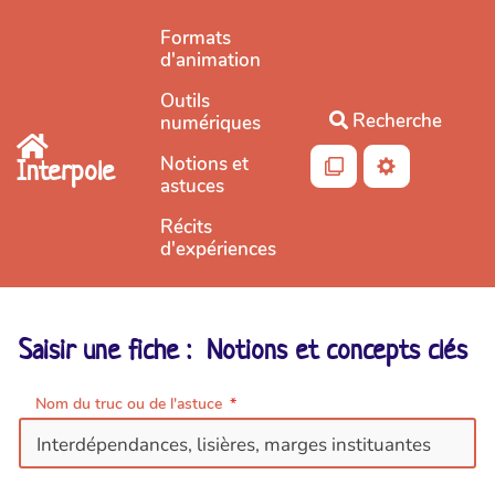
Aller au contenu principal
Formats
d'animation
Outils
Recherche
numériques
Notions et
Interpole
astuces
Récits
d'expériences
Saisir une fiche : Notions et concepts clés
Nom du truc ou de l'astuce