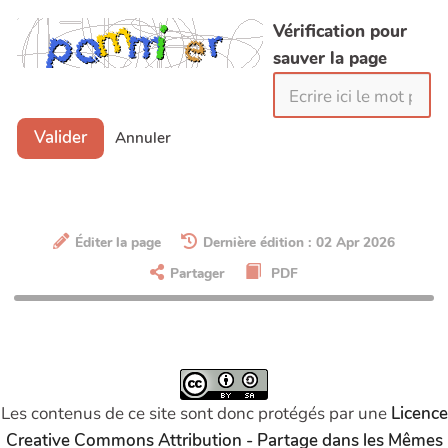
Cavellat Pierre-Yves / Héliocat
Vérification pour
Christine Denié-Hervy
sauver la page
Claire Orabé
Clémence
Clément Charleux
Valider
Annuler
Corinne Lamarche
Cécile Favé U
Cécile Guillemet
Cécile TREDANIEL - Coélan
Éditer la page
Dernière édition : 02 Apr 2026
Célia Goncalves
Partager
PDF
Céline DOUX
David Delon
Delphine STRAZZIERI
Deschamps Jessica
Dominique Hébert
Les contenus de ce site sont donc protégés par une
Licence
Elodie RETEL
Creative Commons Attribution - Partage dans les Mêmes