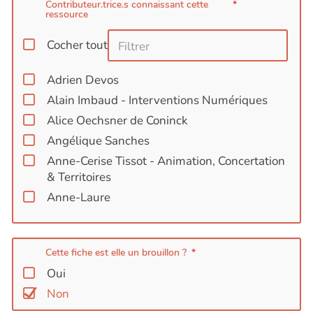
Contributeur.trice.s connaissant cette
ressource
Cocher tout
Adrien Devos
Alain Imbaud - Interventions Numériques
Alice Oechsner de Coninck
Angélique Sanches
Anne-Cerise Tissot - Animation, Concertation
& Territoires
Anne-Laure
Audrey Auriault /GARC.ESS/Ouvre Boite
Aurelia Boisante : Enjeux Formations & ABCF
Formations
Cette fiche est elle un brouillon ?
Oui
Balmes Malvina
Non
Caroline Pruvost