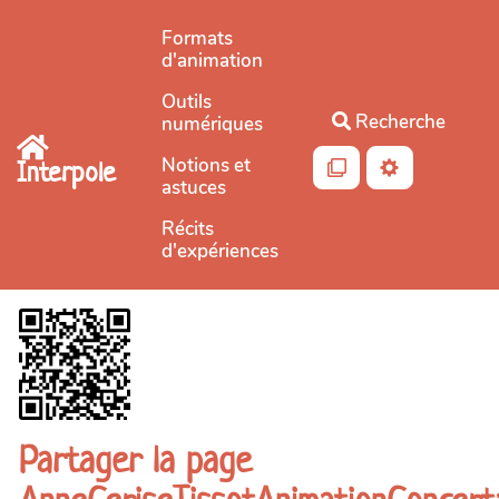
Aller au contenu principal
Formats
d'animation
Outils
Recherche
numériques
Notions et
Interpole
astuces
Récits
d'expériences
Partager la page