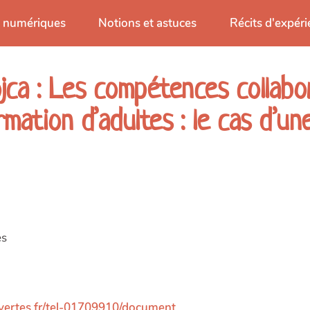
s numériques
Notions et astuces
Récits d'expér
jca : Les compétences collabo
ation d’adultes : le cas d’un
es
ouvertes.fr/tel-01709910/document