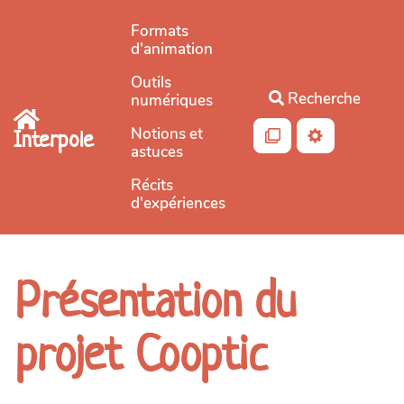
Aller au contenu principal
Formats
d'animation
Outils
Recherche
numériques
Notions et
Interpole
astuces
Récits
d'expériences
Présentation du
projet Cooptic