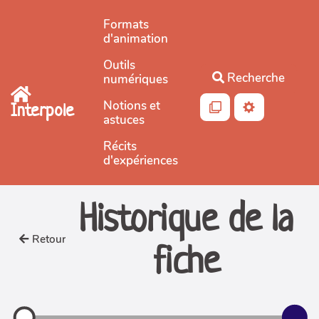
Aller au contenu principal
Formats
d'animation
Outils
Recherche
numériques
Notions et
Interpole
astuces
Récits
d'expériences
Historique de la
Retour
fiche