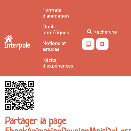
Aller au contenu principal
Formats
d'animation
Outils
Recherche
numériques
Notions et
Interpole
astuces
Récits
d'expériences
Partager la page