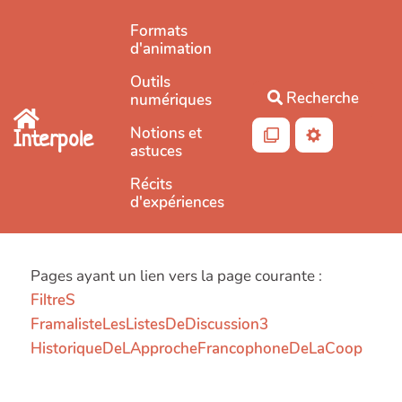
Aller au contenu principal
Formats
d'animation
Outils
Recherche
numériques
Notions et
Interpole
astuces
Récits
d'expériences
Pages ayant un lien vers la page courante :
FiltreS
FramalisteLesListesDeDiscussion3
HistoriqueDeLApprocheFrancophoneDeLaCoop