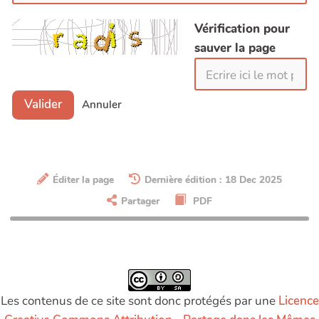
Aurelia Boisante : Enjeux Formations & ABCF
Vérification pour
Formations
sauver la page
Balmes Malvina
Caroline Pruvost
Cavellat Pierre-Yves / Héliocat
Valider
Annuler
Christine Denié-Hervy
Claire Orabé
Clémence
Clément Charleux
Éditer la page
Dernière édition : 18 Dec 2025
Corinne Lamarche
Partager
PDF
Cécile Favé U
Cécile Guillemet
Cécile TREDANIEL - Coélan
Célia Goncalves
Les contenus de ce site sont donc protégés par une
Licence
Céline DOUX