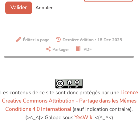
Prendre des décisions à distance
Valider
Annuler
Se poser les bonnes questions pour
des outils de com' adaptés
Soutenir la communication au sein
Éditer la page
Dernière édition : 18 Dec 2025
d'un groupe projet
Partager
PDF
Trouver une date commune
Les contenus de ce site sont donc protégés par une
Licence
Creative Commons Attribution - Partage dans les Mêmes
Conditions 4.0 International
(sauf indication contraire).
(>^_^)> Galope sous
YesWiki
<(^_^<)