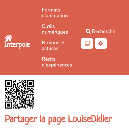
Aller au contenu principal
Formats
d'animation
Outils
Recherche
numériques
Notions et
Interpole
astuces
Récits
d'expériences
Partager la page LouiseDidier