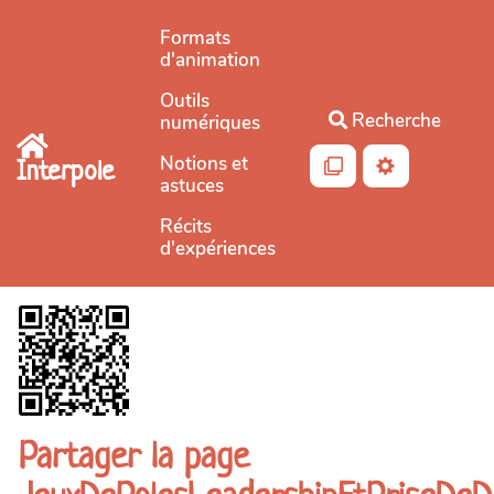
Aller au contenu principal
Formats
d'animation
Outils
Recherche
numériques
Notions et
Interpole
astuces
Récits
d'expériences
Partager la page