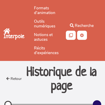
Aller au contenu principal
Formats
d'animation
Outils
Recherche
numériques
Notions et
Interpole
astuces
Récits
d'expériences
Historique de la
Retour
page